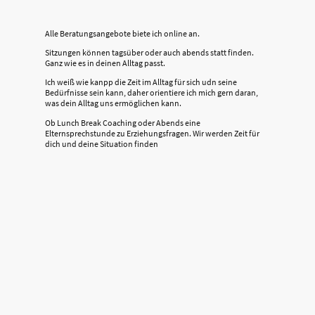
Alle Beratungsangebote biete ich online an.
Sitzungen können tagsüber oder auch abends statt finden.
Ganz wie es in deinen Alltag passt.
Ich weiß wie kanpp die Zeit im Alltag für sich udn seine
Bedürfnisse sein kann, daher orientiere ich mich gern daran,
was dein Alltag uns ermöglichen kann.
Ob Lunch Break Coaching oder Abends eine
Elternsprechstunde zu Erziehungsfragen. Wir werden Zeit für
dich und deine Situation finden